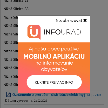
Nižná Sitnica 18
Nižná Sitnica 88
Nižná Sitnica 97
Nezobrazovať
Nižná Sitnica 98
Nižná Sitnica 99
Nižná Sitnica 100
Nižná Sitnica 101
Nižná Sitnica 102
Nižná Sitnica 103
Nižná Sitnica 106
Nižná Sitnica 107
Oznámenie o prerušení distribúcie elektriny
| PDF | 0.2 Mb
Dátum vyvesenia:
25.02.2026