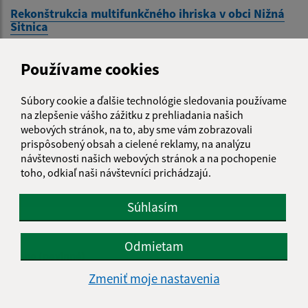
Rekonštrukcia multifunkčného ihriska v obci Nižná
Sitnica
Používame cookies
1
2
3
4
5
>
Súbory cookie a ďalšie technológie sledovania používame
na zlepšenie vášho zážitku z prehliadania našich
webových stránok, na to, aby sme vám zobrazovali
prispôsobený obsah a cielené reklamy, na analýzu
návštevnosti našich webových stránok a na pochopenie
Je táto stránka užitočná?
Áno
Nie
Boli tieto 
Boli 
toho, odkiaľ naši návštevníci prichádzajú.
Našli ste na stránke chybu?
Napíšte nám
Súhlasím
Napíšte nám:
Odmietam
Meno (povinné)
Zmeniť moje nastavenia