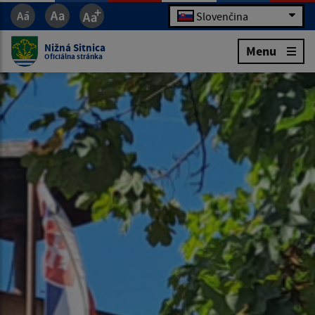
Slovenčina
Nižná Sitnica
Menu
Oficiálna stránka